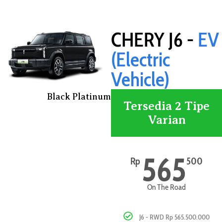
CHERY J6 -
EV
(Electric
Vehicle)
Black Platinum
Tersedia 2 Tipe
Varian
565
Rp
500
On The Road
J6 - RWD Rp 565.500.000